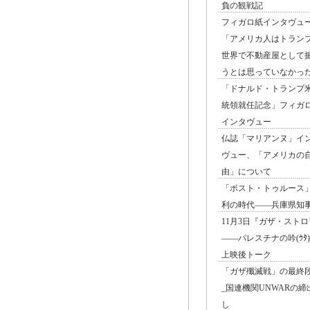
負の観戦記
フィガロ紙インタヴュ
「アメリカ人はトラン
世界で不動産屋として
うとは思っていなかっ
「ドナルド・トランプ
統領就任記念」フィガ
インタヴュー
仏誌「マリアンヌ」イ
ヴュー、「アメリカの
由」について
「ボスト・トゥルース
利の時代――兵庫県知
11月3日『ガザ・ストロ
――パレスチナの吟(ｳﾀ
上映後トーク
「ガザ殲滅戦」の最終
_国連機関UNWARの締
し