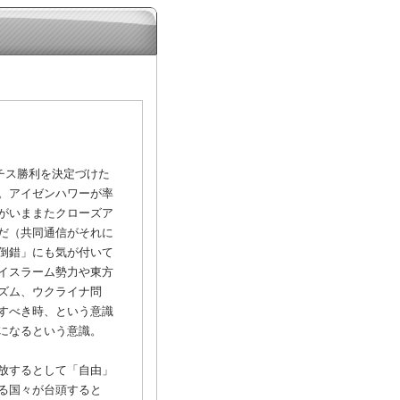
チス勝利を決定づけた
。アイゼンハワーが率
がいままたクローズア
だ（共同通信がそれに
倒錯」にも気が付いて
イスラーム勢力や東方
ズム、ウクライナ問
すべき時、という意識
になるという意識。
放するとして「自由」
る国々が台頭すると