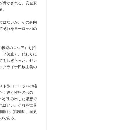
が脅かされる、安全安
る。
ではないか。その身内
てそれをヨーロッパの
の後継のロシア）も招
ー？笑止）。代わりに
労をねぎらった。ゼレ
ウクライナ民族主義の
スト教ヨーロッパの縮
たく違う性格のもの
パが生み出した思想で
ればいい。それを世界
脳軟化（認知症、歴史
のである。