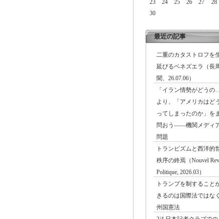
23
24
25
26
27
28
30
最近の記事
二重のカタストロフを
延びるベネズエラ（長
聞、26.07.06）
「イラン情勢がどうの
より、「アメリカはど
ってしまったのか」を
問おう――機関メディ
問題
トランピズムと西洋的
秩序の終焉（Nouvel Rev
Politique, 2026.03）
トランプを制すること
きるのは国際法ではな
州国憲法