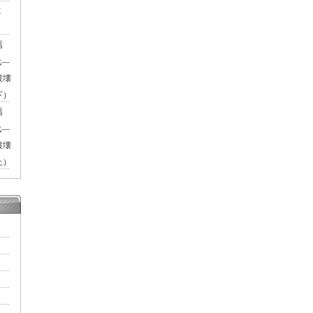
Ｅ
焉
代―
破壊
下）
焉
代―
破壊
上）