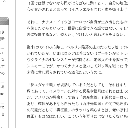
29
（国では動けないから民がばらばらに動くと）、自分の地位
心が脅かされると言って（イスラエルも同じ）拳を振り上げ
それに、ナチス・ドイツはヨーロッパ自身が生み出したもの
を倒したからといって、世界に自慢できる話ではない。そし
生き
外に投影するなど、盗人たけだけしいと言わざるをえない。
周新
従来はDデイの式典に、ベルリン陥落の主力だったソ連（そ
…」
かれていたが、いまはロシアは呼ばない（プーチンがヒトラ
うな
ウクライナのゼレンスキーが招待され、老米兵の手を握って
ンスキーこそが、かつてナチスと協力して対ソ戦を戦った旧
まず
末裔に脅し踊らされている道化だというのに。
アの
「反ユダヤ主義」が復活している？だとしても、それはキリ
世界
痾であって、イスラエルに対する反発や批判はそれとはまっ
ue
だ。アメリカが悪魔として嫌う「共産主義」も近代ヨーロッ
あり、確執があるなら自分たち（西洋先進国）の間で処理す
がで
の問題だとして「再征服」のラッパを鳴らすとは、老いぼれ
く合
修正）もはなはだしい。こういう年寄りにはなりたくないも