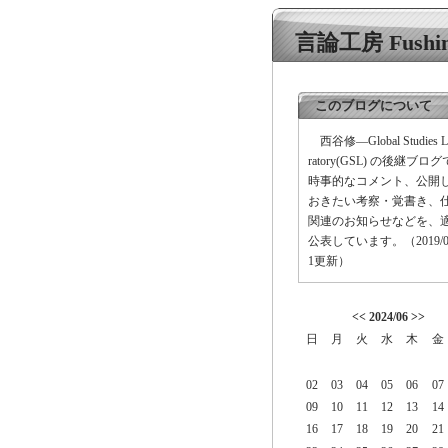
言論工房 Fushino
このブログについて
西谷修―Global Studies L
ratory(GSL) の後継ブロ
時事的なコメント、公開
おきたい考察・覚書き、
関連のお知らせなどを、
公表しています。（2019/03
1更新）
<<
2024/06
>>
日
月
火
水
木
金
02
03
04
05
06
07
09
10
11
12
13
14
16
17
18
19
20
21