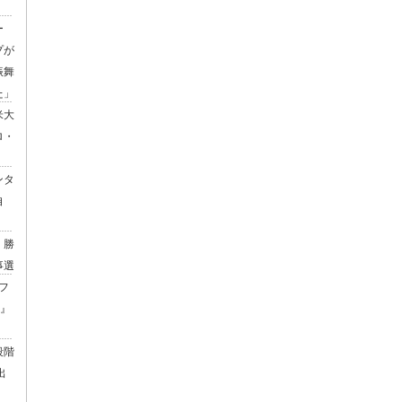
ー
プが
振舞
た」
米大
ロ・
ンタ
自
」勝
事選
フ
)』
段階
出