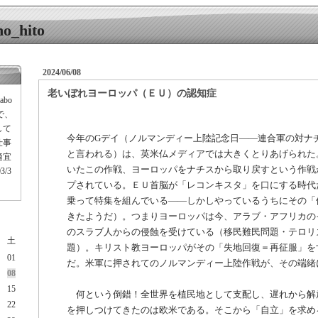
_hito
2024/06/08
老いぼれヨーロッパ（ＥＵ）の認知症
―
abo
グで、
して
今年のGデイ（ノルマンディー上陸記念日――連合軍の対ナ
仕事
と言われる）は、英米仏メディアでは大きくとりあげられた
適宜
いたこの作戦、ヨーロッパをナチスから取り戻すという作戦
/3
プされている。ＥＵ首脳が「レコンキスタ」を口にする時代
乗って特集を組んでいる――しかしやっているうちにその「
きたようだ）。つまりヨーロッパは今、アラブ・アフリカの
のスラブ人からの侵蝕を受けている（移民難民問題・テロリ
土
題）。キリスト教ヨーロッパがその「失地回復＝再征服」を
01
だ。米軍に押されてのノルマンディー上陸作戦が、その端緒
08
15
何という倒錯！全世界を植民地として支配し、遅れから解
22
を押しつけてきたのは欧米である。そこから「自立」を求め