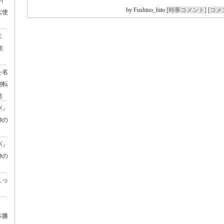
のイ
by
Fushino_hito
[
時事コメント
]
[
コメン
大使
主
モ
）
を名
制転
態
パ」
神の
パ」
神の
こっ
本勝