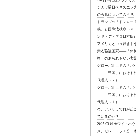
2/4.日本記者クラブで
シカワ駐日ベネズエラ
の会見についての所見
トランプの「ドンロー
義」と国際法秩序 （ル
ンド・ディプロ日本版
アメリカという裁き手
乗る強盗国家――「体
換」のあられもない実
グローバル世界の「パ
―－「帝国」における
代理人（２）
グローバル世界の「パ
―－「帝国」における
代理人（１）
今、アメリカで何が起
ているのか？
2025.03.01ホワイトハウ
ス、ゼレ・トラ60分一