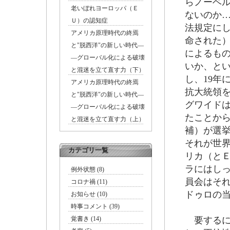
らノーベ
老いぼれヨーロッパ（Ｅ
ないのか
Ｕ）の認知症
法規定に
アメリカ原理時代の終焉
命された
と"脱西洋"の新しい時代―
によるも
―グローバル化による破壊
いか、と
と混迷を立て直す力（下）
し、19年
アメリカ原理時代の終焉
抗大統領
と"脱西洋"の新しい時代―
グワイド
―グローバル化による破壊
たことか
と混迷を立て直す力（上）
補）が選
それが世
カテゴリ一覧
リカ（と
ラにはし
例外状態 (8)
員会はそ
コロナ禍 (11)
ドゥロの
お知らせ (10)
時事コメント (39)
覚書き (14)
要するに