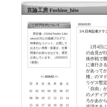
言論工房 Fushino_hito
2026/02/05
このブログについて
2/4.日本記者
西谷修―Global Studies Labo
ratory(GSL) の後継ブログで、
時事的なコメント、公開して
2月4日
おきたい考察・覚書き、仕事
の会見が
関連のお知らせなどを、適宜
公表しています。（2019/03/3
殊作戦で
1更新）
に連行さ
があって
権」のマ
<<
2026/02
>>
リゲス暫
日
月
火
水
木
金
土
「自由」
01
02
03
04
05
06
07
のメディ
08
09
10
11
12
13
14
ろかあか
15
16
17
18
19
20
21
追認する