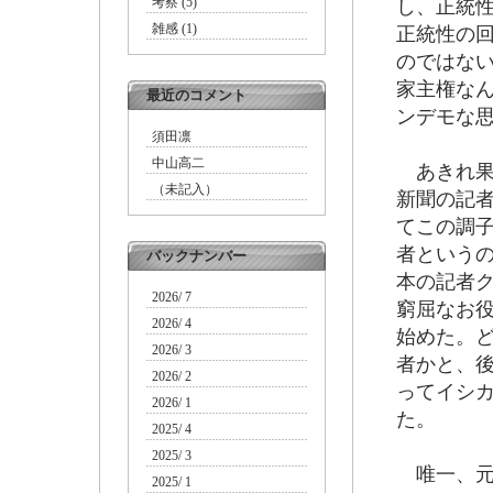
考察 (5)
し、正統
雑感 (1)
正統性の
のではな
家主権な
最近のコメント
ンデモな
須田凛
中山高二
あきれ果
（未記入）
新聞の記
てこの調
者という
バックナンバー
本の記者
2026/ 7
窮屈なお
2026/ 4
始めた。
2026/ 3
者かと、
2026/ 2
ってイシ
2026/ 1
た。
2025/ 4
2025/ 3
唯一、元
2025/ 1