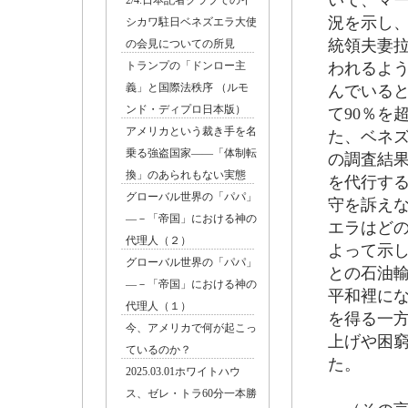
いて、マ
2/4.日本記者クラブでのイ
況を示し
シカワ駐日ベネズエラ大使
統領夫妻
の会見についての所見
トランプの「ドンロー主
われるよう
義」と国際法秩序 （ルモ
んでいる
ンド・ディプロ日本版）
て90％を
アメリカという裁き手を名
た、ベネ
乗る強盗国家――「体制転
の調査結
換」のあられもない実態
を代行す
グローバル世界の「パパ」
守を訴え
―－「帝国」における神の
エラはど
代理人（２）
よって示
グローバル世界の「パパ」
との石油
―－「帝国」における神の
平和裡に
代理人（１）
を得る一
今、アメリカで何が起こっ
上げや困
ているのか？
た。
2025.03.01ホワイトハウ
ス、ゼレ・トラ60分一本勝