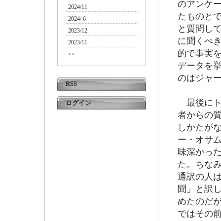
のアンケ
2024/11
たものと
2024/ 6
と質問し
2023/12
に聞くべ
2023/11
的で事実
<<
データを
のはジャ
RSS
最後にト
ログイン
者からの
しかたが
ー・オサム
味深かった
た。ちな
通訳の人
聞」と訳
めたのだ
ではその