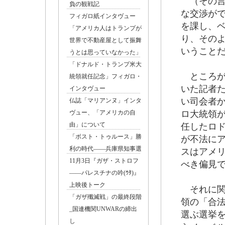
（その言
負の観戦記
な交渉が
フィガロ紙インタヴュー
を課し、
「アメリカ人はトランプが
り、その
世界で不動産屋として振舞
いうこと
うとは思っていなかった」
「ドナルド・トランプ米大
ところが
統領就任記念」フィガロ・
いた記者
インタヴュー
い司会者
仏誌「マリアンヌ」インタ
ヴュー、「アメリカの自
ロ大統領
由」について
任したロ
「ボスト・トゥルース」勝
が不法に
利の時代――兵庫県知事選
スはアメ
11月3日『ガザ・ストロフ
べき偏見
――パレスチナの吟(ｳﾀ)』
上映後トーク
それに関
「ガザ殲滅戦」の最終段階
領の「合
_国連機関UNWARの締出
選ぶ選挙
し